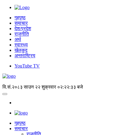
गृहपृष्ठ
समाचार
देश/प्रदेश
राजनीति
अर्थ
स्वास्थ्य
खेलकुद
अन्तराष्ट्रिय
YouTube TV
वि.सं.२०८३ साउन २२ शुक्रवार
०२:२२:३३ बजे
गृहपृष्‍ठ
समाचार
राजनीति