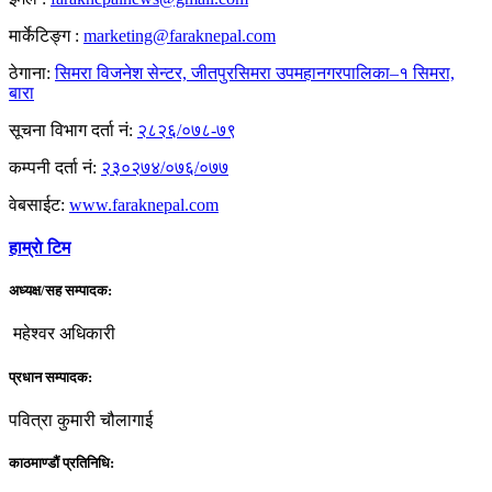
मार्केटिङ्ग :
marketing@faraknepal.com
ठेगाना:
सिमरा विजनेश सेन्टर, जीतपुरसिमरा उपमहानगरपालिका–१ सिमरा,
बारा
सूचना विभाग दर्ता नं:
२८२६/०७८-७९
कम्पनी दर्ता नं:
२३०२७४/०७६/०७७
वेबसाईट:
www.faraknepal.com
हाम्राे टिम
अध्यक्ष/सह सम्पादक:
महेश्वर अधिकारी
प्रधान सम्पादक:
पवित्रा कुमारी चौलागाई
काठमाण्डौं प्रतिनिधि: