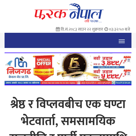
वि.सं.२०८३ साउन २२ शुक्रवार
०३:३२:५१ बजे
श्रेष्ठ र विप्लवबीच एक घण्टा
भेटवार्ता, समसामयिक