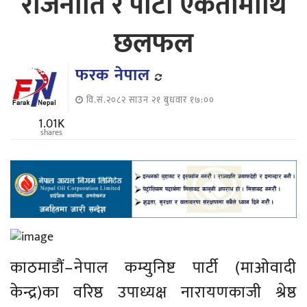
राजनीति र पार्टी एकतामाथि
छलफल
फरक नेपाल
वि.सं.२०८२ साउन २१ बुधवार १७:००
1.01K
shares
काठमाडौं–नेपाल कम्युनिष्ट पार्टी (माओवादी
केन्द्र)का वरिष्ठ उपाध्यक्ष नारायणकाजी श्रेष्ठ