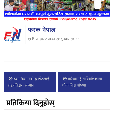
फरक नेपाल
वि.सं.२०८२ साउन २१ बुधवार १७:००
च्याम्पियन रवीन्द्र ढाँटलाई
करैयामाई गाउँपालिकामा
राष्ट्रपतिद्वारा सम्मान
शोक बिदा घोषणा
प्रतिक्रिया दिनुहोस्