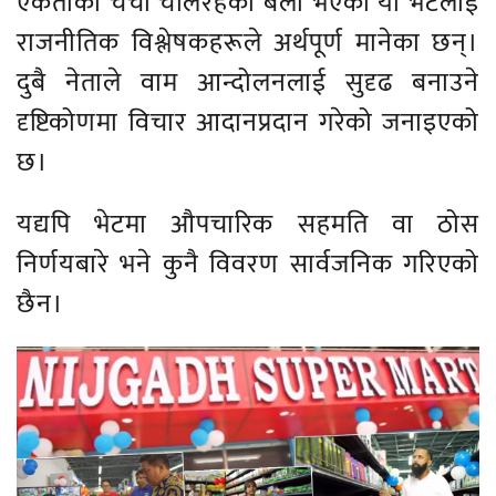
एकताको चर्चा चलिरहेका बेला भएको यो भेटलाई
राजनीतिक विश्लेषकहरूले अर्थपूर्ण मानेका छन्।
दुबै नेताले वाम आन्दोलनलाई सुदृढ बनाउने
दृष्टिकोणमा विचार आदानप्रदान गरेको जनाइएको
छ।
यद्यपि भेटमा औपचारिक सहमति वा ठोस
निर्णयबारे भने कुनै विवरण सार्वजनिक गरिएको
छैन।