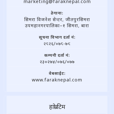
marketing@faraknepal.com
ठेगाना:
सिमरा विजनेश सेन्टर, जीतपुरसिमरा
उपमहानगरपालिका–१ सिमरा, बारा
सूचना विभाग दर्ता नं:
२८२६/०७८-७९
कम्पनी दर्ता नं:
२३०२७४/०७६/०७७
वेबसाईट:
www.faraknepal.com
हाम्राे टिम