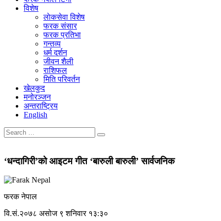
विशेष
लाेकसेवा विशेष
फरक संसार
फरक प्रतिभा
गन्तव्य
धर्म दर्शन
जीवन शैली
राशिफल
मिति परिवर्तन
खेलकुद
मनोरञ्जन
अन्तराष्ट्रिय
English
‘धन्दागिरी’को आइटम गीत ‘बारुली बारुली’ सार्वजनिक
फरक नेपाल
वि.सं.२०७८ असोज ९ शनिवार १३:३०