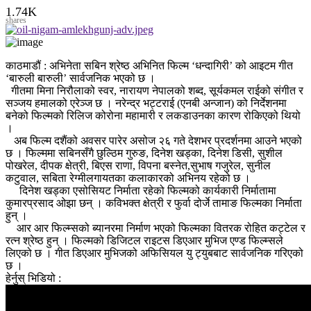
1.74K
shares
काठमाडौं : अभिनेता सबिन श्रेष्ठ अभिनित फिल्म ‘धन्दागिरी’ को आइटम गीत
‘बारुली बारुली’ सार्वजनिक भएको छ ।
गीतमा मिना निरौलाको स्वर, नारायण नेपालको शब्द, सूर्यकमल राईको संगीत र
सञ्जय हमालको एरेञ्ज छ । नरेन्द्र भट्टराई (एनबी अन्जान) को निर्देशनमा
बनेको फिल्मको रिलिज कोरोना महामारी र लकडाउनका कारण रोकिएको थियो
।
अब फिल्म दशैंको अवसर पारेर असोज २६ गते देशभर प्रदर्शनमा आउने भएको
छ । फिल्ममा सबिनसँगै छुल्ठिम गुरुङ, दिनेश खड्का, दिनेश डिसी, सुशील
पोखरेल, दीपक क्षेत्री, बिएस राणा, विपना बस्नेत,सुभाष गजुरेल, सुनील
कटुवाल, सबिता रेग्मीलगायतका कलाकारको अभिनय रहेको छ ।
दिनेश खड्का एसोसियट निर्माता रहेको फिल्मको कार्यकारी निर्मातामा
कुमारप्रसाद ओझा छन् । कविभक्त क्षेत्री र फुर्वा दोर्जे तामाङ फिल्मका निर्माता
हुन् ।
आर आर फिल्म्सको ब्यानरमा निर्माण भएको फिल्मका वितरक रोहित कट्टेल र
रत्न श्रेष्ठ हुन् । फिल्मको डिजिटल राइटस डिएआर मुभिज एण्ड फिल्म्सले
लिएको छ । गीत डिएआर मुभिजको अफिसियल यु ट्युबबाट सार्वजनिक गरिएको
छ ।
हेर्नुस् भिडियो :