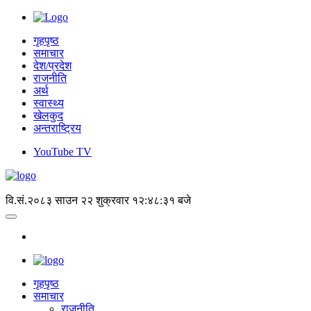
गृहपृष्ठ
समाचार
देश/प्रदेश
राजनीति
अर्थ
स्वास्थ्य
खेलकुद
अन्तराष्ट्रिय
YouTube TV
वि.सं.२०८३ साउन २२ शुक्रवार
१२:४८:३१ बजे
गृहपृष्‍ठ
समाचार
राजनीति