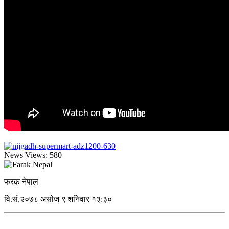
News Views:
580
फरक नेपाल
वि.सं.२०७८ असोज ९ शनिवार १३:३०