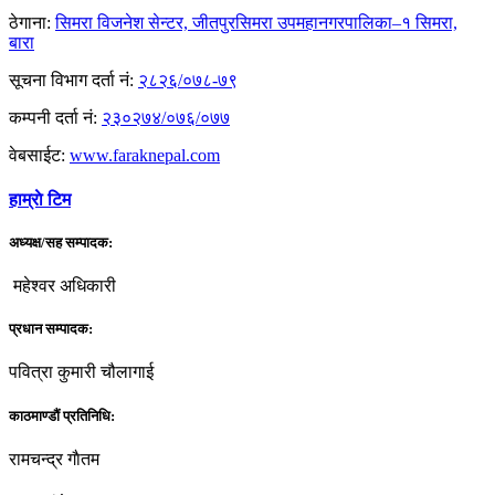
ठेगाना:
सिमरा विजनेश सेन्टर, जीतपुरसिमरा उपमहानगरपालिका–१ सिमरा,
बारा
सूचना विभाग दर्ता नं:
२८२६/०७८-७९
कम्पनी दर्ता नं:
२३०२७४/०७६/०७७
वेबसाईट:
www.faraknepal.com
हाम्राे टिम
अध्यक्ष/सह सम्पादक:
महेश्वर अधिकारी
प्रधान सम्पादक:
पवित्रा कुमारी चौलागाई
काठमाण्डौं प्रतिनिधि:
रामचन्द्र गाैतम