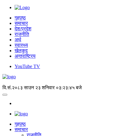
गृहपृष्ठ
समाचार
देश/प्रदेश
राजनीति
अर्थ
स्वास्थ्य
खेलकुद
अन्तराष्ट्रिय
YouTube TV
वि.सं.२०८३ साउन २३ शनिवार
०३:२३:४६ बजे
गृहपृष्‍ठ
समाचार
राजनीति