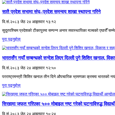
सातै प्रदेश सभामा संघ–प्रदेश समन्वय शाखा स्थापना गरिने
वि.सं.२०८३ जेठ २४ आइतवार १३:१२
सुदूरपश्चिम प्रदेशको टीकापुरमा सम्पन्न अन्तर व्यवस्थापिका मञ्चको एघारौँ स
पुरा पढ्नुहाेस्
भारतसँग नयाँ सम्बन्धको सन्देश लिएर दिल्ली पुगे शिशिर खनाल, वि
वि.सं.२०८३ जेठ २४ आइतवार १२:५०
परराष्ट्रमन्त्री शिशिर खनाल तीन दिने औपचारिक भ्रमणका क्रममा भारतको नयाँ 
पुरा पढ्नुहाेस्
सिरहामा जफत गरिएका ५०० मोबाइल नष्ट गरेको घटनाविरुद्ध विद्यार्थी आन
वि.सं.२०८३ जेठ २४ आइतवार १०:२४