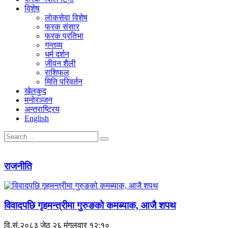
विशेष
लाेकसेवा विशेष
फरक संसार
फरक प्रतिभा
गन्तव्य
धर्म दर्शन
जीवन शैली
राशिफल
मिति परिवर्तन
खेलकुद
मनोरञ्जन
अन्तराष्ट्रिय
English
राजनीति
विवादपछि गृहमन्त्रीमा गुरुङको कमब्याक, आजै शपथ
वि.सं.२०८३ जेठ २६ मंगलवार १२:१०