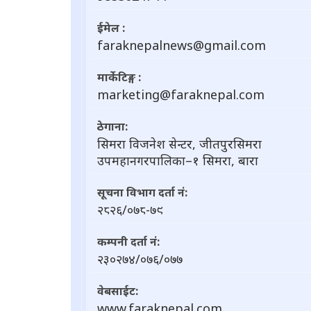
ईमेल :
faraknepalnews@gmail.com
मार्केटिङ्ग :
marketing@faraknepal.com
ठेगाना:
सिमरा विजनेश सेन्टर, जीतपुरसिमरा
उपमहानगरपालिका–१ सिमरा, बारा
सूचना विभाग दर्ता नं:
२८२६/०७८-७९
कम्पनी दर्ता नं:
२३०२७४/०७६/०७७
वेबसाईट:
www.faraknepal.com