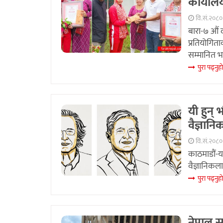
कार्यालय
वि.सं.२०८०
बारा-७ औं 
प्रतियोगित
सम्मानित भ
पुरा पढ्नुहा
यी हुन्
वैज्ञानि
वि.सं.२०८
काठमाडौं-य
वैज्ञानिकला
पुरा पढ्नुहा
नेपाल स