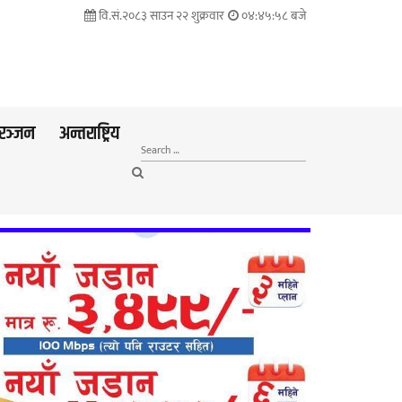
वि.सं.२०८३ साउन २२ शुक्रवार
०४:४५:५९ बजे
रञ्जन
अन्तराष्ट्रिय