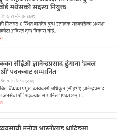
ेर्ड मधेसकाे सदस्य नियुक्त
 वैशाख ११ सोमवार १३:२९
ाकाे निजगढ-६ स्थित बागदेव दुग्ध उत्पादक सहकारीका अध्यक्ष
पकोटा अविरल दुग्ध विकास बाेर्ड...
ेस्
कका सीईओ ज्ञानेन्द्रप्रसाद ढुंगाना ‘प्रबल
श्री’ पदकबाट सम्मानित
 वैशाख ४ सोमवार १२:४१
िल बैंकका प्रमुख कार्यकारी अधिकृत (सीईओ) ज्ञानेन्द्रप्रसाद
्रबल जनसेवा श्री’ पदकबाट सम्मानित भएका छन् ।...
ेस्
व्यवसायी मनाेज भारतीलाइ धादिङमा