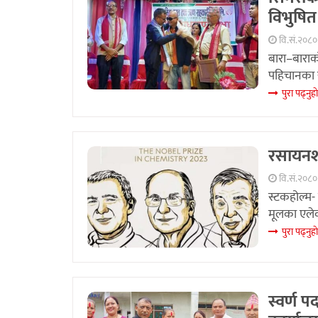
विभुषित
वि.सं.२०८०
बारा–बाराको
पहिचानका र
पुरा पढ्नुहा
रसायनशा
वि.सं.२०८
स्टकहोल्म- 
मूलका एलेक
पुरा पढ्नुहा
स्वर्ण 