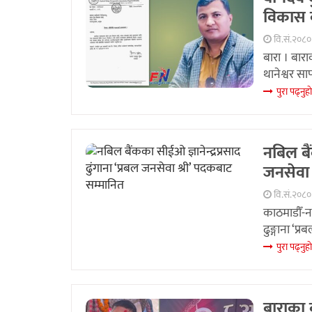
विकास बा
वि.सं.२०८०
बारा । बार
थानेश्वर सा
पुरा पढ्नुहा
नबिल बैं
जनसेवा 
वि.सं.२०८०
काठमाडौँ-नब
ढुङ्गाना ‘प
पुरा पढ्नुहा
बाराका 