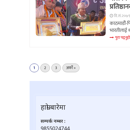
प्रतिष्ठा
वि.सं.२०७९
काठमाडौं-फ
भारतीलाई धा
पुरा पढ्नुहा
1
2
3
अर्को »
हाम्राे बारेमा
सम्पर्क नम्बर :
9855024744