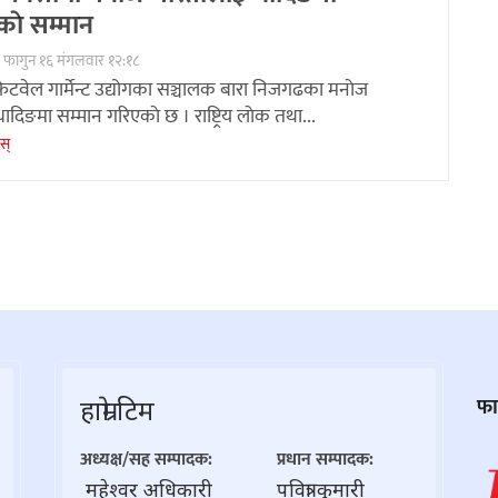
नकाे सम्मान
 फागुन १६ मंगलवार १२:१८
िटवेल गार्मेन्ट उद्योगका सञ्चालक बारा निजगढका मनाेज
दिङमा सम्मान गरिएकाे छ । राष्ट्रिय लाेक तथा...
ेस्
हाम्राे टिम
फास
अध्यक्ष/सह सम्पादक:
प्रधान सम्पादक:
महेश्वर अधिकारी
पवित्रा कुमारी