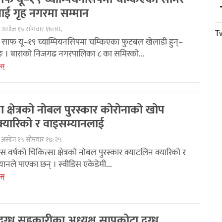
ई गृह नगरमा सम्मान
० असोज १५ सोमवार १७:४६
T
 साफ यू–१९ च्याम्पियनसिपमा चम्किएका फुटबल खेलाडी हुन्–
ङ । बाराको निजगढ नगरपालिका ८ का समिरको...
ेस्
ा क्षेत्रको नोबल पुरस्कार कोरोनाको खोप
क्यारिको र वाइसम्यानलाई
० असोज १५ सोमवार १७:२५
 वर्षको चिकित्सा क्षेत्रको नोबल पुरस्कार क्याटलिन क्यारिको र
्यानले पाएका छन् । स्वीडिस एकेडेमी...
ेस्
दुग्ध सहकारीका अध्यक्ष सापकोटा दुग्ध