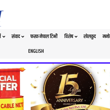
थ
संवाद
फरक नेपाल टिभी
विशेष
खेलकुद
मनो
ENGLISH