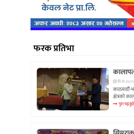
फरक प्रतिभा
कालापत्
वि.सं.२०८० 
काठमाडौँ-
क्षेत्रको क
पुरा पढ्नुहा
सिमराका