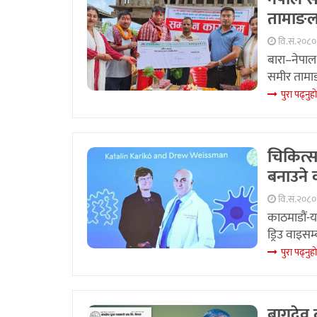
तामाङला
वि.सं.२०८
बारा–नेपाल
समीर तामा
पुरा पढ्नुहा
चिकित्स
बनाउने 
वि.सं.२०८
काठमाडौं-यस
ड्रिउ वाइसम
पुरा पढ्नुहा
बागदेव 