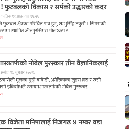
 ! फुटबलको विकास र सर्पको उद्धारको कदर
 कात्तिक १९ आइतवार १५:२६
 फुटबल क्षेत्रका परिचित पात्र हुन्, शम्भुसिंह ठकुरी । सिमराको
ुपमा स्थापित जीतपुरसिमरा गोल्डकप र...
ेस्
स्त्रतर्फको नोबेल पुरस्कार तीन वैज्ञानिकलाई
० असोज १७ बुधवार १७:२७
फ्रान्सेली मूलका मुङ्गी बावेन्डी, अमेरिकाका लुइस ब्रस र रुसी
्सी इकिमोभले रसायनशास्त्रतर्फको नोबेल पुरस्कार...
ेस्
पदक विजेता मनिषालाई निजगढ ४ नम्बर वडा