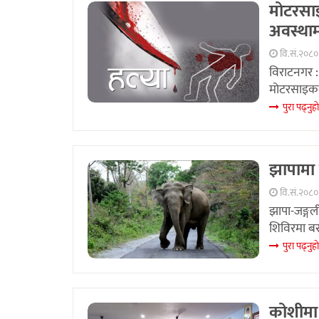
मोटरसाइ
अवस्थाम
वि.सं.२०८०
विराटनगर 
मोटरसाइकल 
पुरा पढ्नुहा
झापामा 
वि.सं.२०८०
झापा-जङ्गल
शिविरमा बस
पुरा पढ्नुहा
कोशीमा 