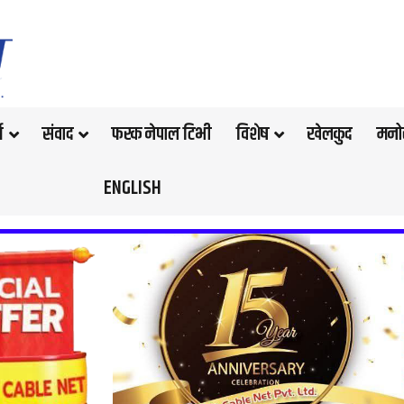
थ
संवाद
फरक नेपाल टिभी
विशेष
खेलकुद
मनो
ENGLISH