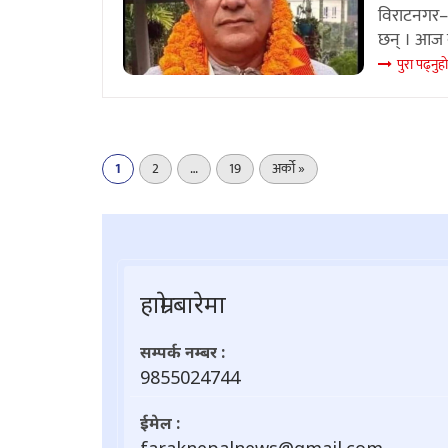
विराटनगर– 
छन् । आज ब
पुरा पढ्नुहा
1
2
…
19
अर्को »
हाम्राे बारेमा
सम्पर्क नम्बर :
9855024744
ईमेल :