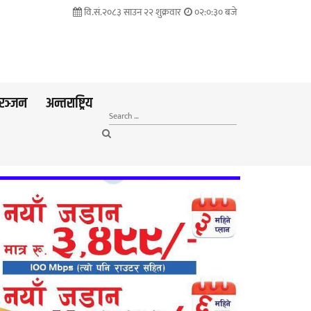
वि.सं.२०८३ साउन २२ शुक्रवार
०२:०:३१ बजे
रञ्जन
अन्तराष्ट्रिय