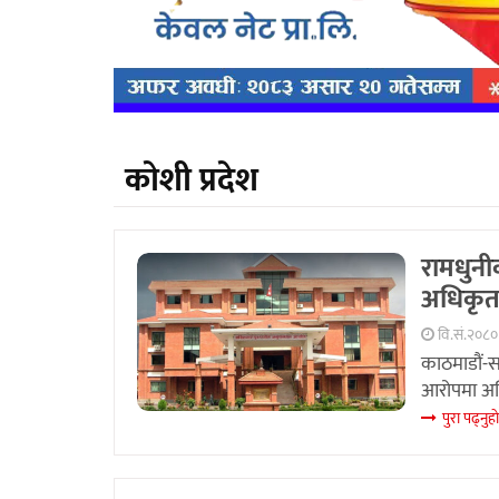
काेशी प्रदेश
रामधुनीक
अधिकृतविर
वि.सं.२०८०
काठमाडौं-स
आरोपमा अख्
पुरा पढ्नुहा