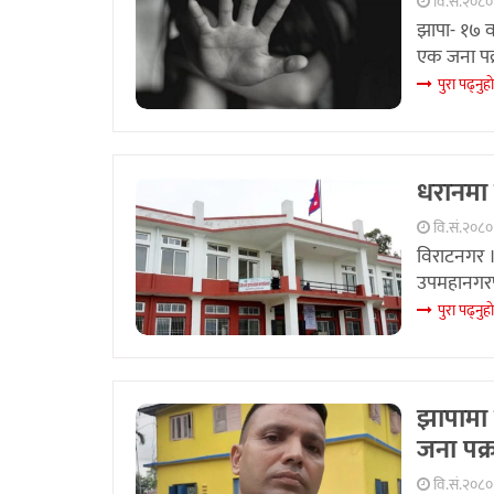
वि.सं.२०८०
झापा- १७ 
एक जना पक्र
पुरा पढ्नुहा
धरानमा न
वि.सं.२०८० 
विराटनगर ।
उपमहानगरपा
पुरा पढ्नुहा
झापामा प
जना पक्
वि.सं.२०८० 