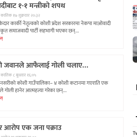
ीबाट १-१ मन्त्रीको शपथ
कात्तिक १७ शुक्रवार २०:३२
ेदार कार्की नेतृत्वको कोशी प्रदेश सरकारमा नेकपा माओवादी
एकीकृत समाजवादी पार्टी सहभागी भएका छन्...
ेस्
हरी जवानले आफैलाई गोली चलाए…
 कात्तिक ८ बुधवार १६:०५
ुनसरीको कोशी गाउँपालिका– ४ कोशी कटानमा गएराति एक
ले गोली हानेर आत्महत्या गरेका छन्...
ेस्
र आराेप एक जना पक्राउ
T