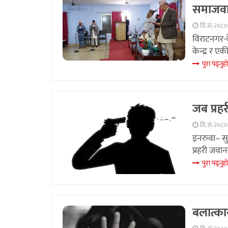
समाजवाद
वि.सं.२०८० 
विराटनगर-क
केन्द्र र 
पुरा पढ्नुहा
जब प्र
वि.सं.२०८०
इनरुवा– स
प्रहरी जवान
पुरा पढ्नुहा
बलात्का