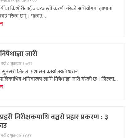
 असोज १९ शुक्रवार १९:००
वर्षीया किशोरीलाई जबरजस्ती करणी गरेको अभियोगमा झापामा
ाउ परेका छन् । पक्राउ...
ेस्
िषेधाज्ञा जारी
भदौ ८ शुक्रवार १७:२२
 सुनसरी जिल्ला प्रशासन कार्यालयले धरान
लिकाभित्र शनिबारका लागि निषेधाज्ञा जारी गरेको छ । जिल्ला...
ेस्
्रहरी निरीक्षकमाथि बञ्चरो प्रहार प्रकरण : ३
राउ
भदौ ८ शुक्रवार १४:११