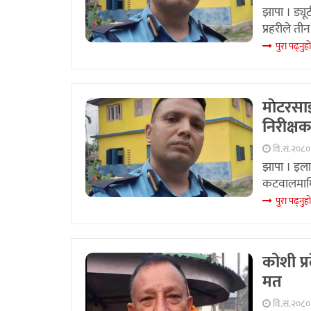
झापा । ड्यू
प्रहरीले ती
पुरा पढ्नुहा
माेटरसाइ
निरीक्षक
वि.सं.२०८० 
झापा । इलाक
कटवालमाथि
पुरा पढ्नुहा
कोशी प्र
मत
वि.सं.२०८०