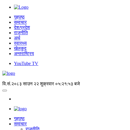
गृहपृष्ठ
समाचार
देश/प्रदेश
राजनीति
अर्थ
स्वास्थ्य
खेलकुद
अन्तराष्ट्रिय
YouTube TV
वि.सं.२०८३ साउन २२ शुक्रवार
०५:२१:५४ बजे
गृहपृष्‍ठ
समाचार
राजनीति