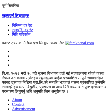
पूर्ण चिमरिया
महत्वपूर्ण लिङ्कहरु
बिनिमय दर रेट
सुनचाँदी दर रेट
मिति परिवर्तन
फास्ट ट्रयाक मिडिया प्रा.लि.द्वारा सञ्चालित
वि.स. २०७८ भदौं १० गते सूचना विभागमा दर्ता भई सञ्चालनमा रहेको फरक
नेपाल डट कममा स्राेतहरु खुलाइएका बाहेक प्रकाशित सम्पुर्ण सामाग्रीहरु
फास्ट ट्रयाक मिडिया प्रा.लि.काे सम्पत्ति भएकाले यसमा प्रकाशित कुनैपनि
सामाग्रीहरु छापा विद्युतीय, प्रशारण वा अन्य यिनै माध्यमबाट पुन: प्रकाशन वा
प्रसारण लिनुगर्नु अघि अनुमति लिन अनुराेध छ ।
About
Contact
Advertisement