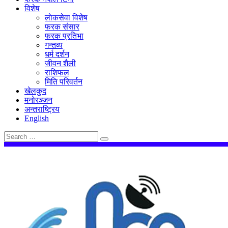
विशेष
लाेकसेवा विशेष
फरक संसार
फरक प्रतिभा
गन्तव्य
धर्म दर्शन
जीवन शैली
राशिफल
मिति परिवर्तन
खेलकुद
मनोरञ्जन
अन्तराष्ट्रिय
English