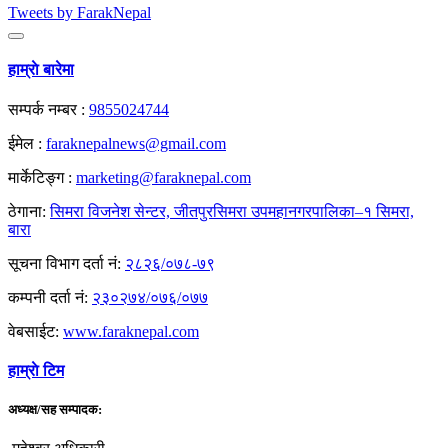
Tweets by FarakNepal
हाम्राे बारेमा
सम्पर्क नम्बर :
9855024744
ईमेल :
faraknepalnews@gmail.com
मार्केटिङ्ग :
marketing@faraknepal.com
ठेगाना:
सिमरा विजनेश सेन्टर, जीतपुरसिमरा उपमहानगरपालिका–१ सिमरा,
बारा
सूचना विभाग दर्ता नं:
२८२६/०७८-७९
कम्पनी दर्ता नं:
२३०२७४/०७६/०७७
वेबसाईट:
www.faraknepal.com
हाम्राे टिम
अध्यक्ष/सह सम्पादक: