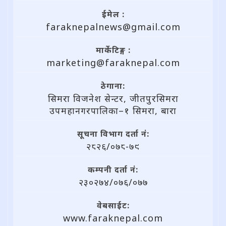
ईमेल :
faraknepalnews@gmail.com
मार्केटिङ्ग :
marketing@faraknepal.com
ठेगाना:
सिमरा विजनेश सेन्टर, जीतपुरसिमरा
उपमहानगरपालिका–१ सिमरा, बारा
सूचना विभाग दर्ता नं:
२८२६/०७८-७९
कम्पनी दर्ता नं:
२३०२७४/०७६/०७७
वेबसाईट:
www.faraknepal.com