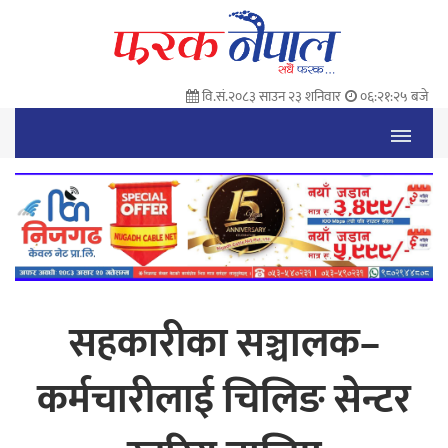
वि.सं.२०८३ साउन २३ शनिवार
०६:२१:२६ बजे
सहकारीका सञ्चालक–
कर्मचारीलाई चिलिङ सेन्टर