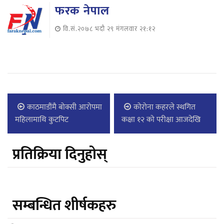
फरक नेपाल
वि.सं.२०७८ भदौ २९ मंगलवार २१:१२
काठमाडौंमै बोक्सी आरोपमा
कोरोना कहरले स्थगित
महिलामाथि कुटपिट
कक्षा १२ को परीक्षा आजदेखि
प्रतिक्रिया दिनुहोस्
सम्बन्धित शीर्षकहरु