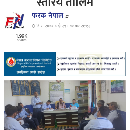
स्तरिय तालिम
फरक नेपाल
वि.सं.२०७८ भदौ २९ मंगलवार २१:१२
1.99K
shares