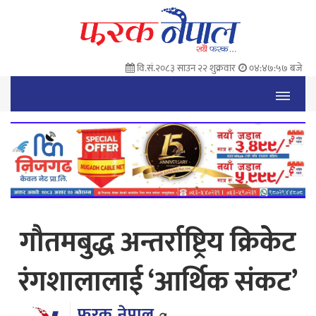
वि.सं.२०८३ साउन २२ शुक्रवार
०४:४७:५८ बजे
गौतमबुद्ध अन्तर्राष्ट्रिय क्रिकेट
रंगशालालाई ‘आर्थिक संकट’
फरक नेपाल