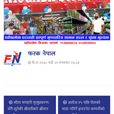
फरक नेपाल
वि.सं.२०७८ भदौ २९ मंगलवार १४:३४
सीता भण्डारी मृत्युप्रकरण:
असोज १५ पछि पोलको
सँगै सुतेकी श्रीमतीबारे श्रीमान
भाडा नतिर्ने इन्टरनेट कम्पनीको