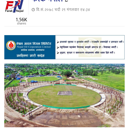
वि.सं.२०७८ भदौ २९ मंगलवार १४:३४
1.56K
shares