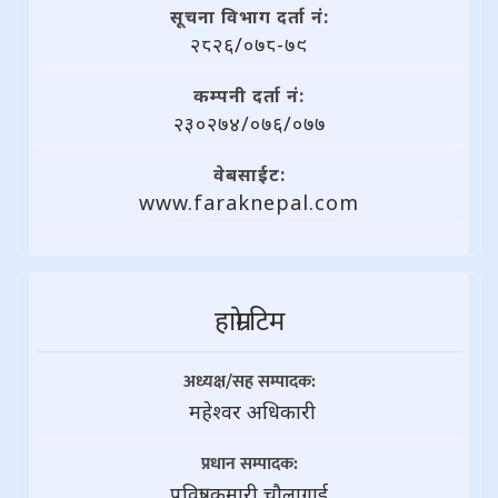
सूचना विभाग दर्ता नं:
२८२६/०७८-७९
कम्पनी दर्ता नं:
२३०२७४/०७६/०७७
वेबसाईट:
www.faraknepal.com
हाम्राे टिम
अध्यक्ष/सह सम्पादक:
महेश्वर अधिकारी
प्रधान सम्पादक:
पवित्रा कुमारी चौलागाई