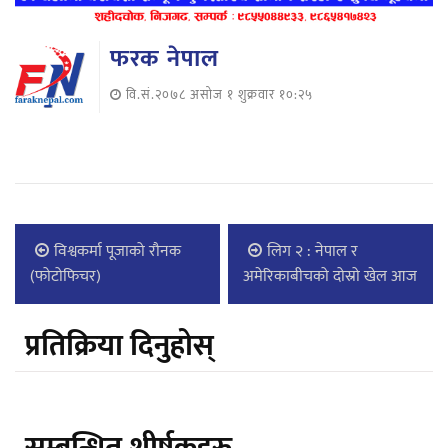
फरक नेपाल
वि.सं.२०७८ असोज १ शुक्रवार १०:२५
विश्वकर्मा पूजाको रौनक
लिग २ : नेपाल र
(फोटोफिचर)
अमेरिकाबीचको दोस्रो खेल आज
प्रतिक्रिया दिनुहोस्
सम्बन्धित शीर्षकहरु