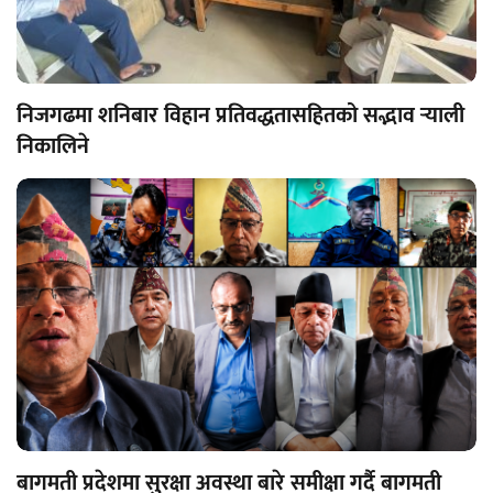
निजगढमा शनिबार विहान प्रतिवद्धतासहितको सद्भाव र्‍याली
निकालिने
बागमती प्रदेशमा सुरक्षा अवस्था बारे समीक्षा गर्दै बागमती