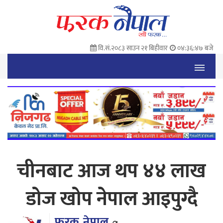
वि.सं.२०८३ साउन २१ बिहीवार
०४:३६:४८ बजे
चीनबाट आज थप ४४ लाख
डोज खोप नेपाल आइपुग्दै
फरक नेपाल