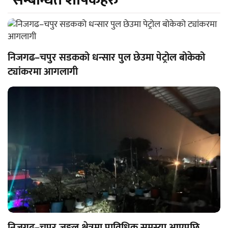
निजगढ–चपुर सडकको धन्सार पुल छेउमा पेट्रोल बोकेको
ट्यांकरमा आगलागी
निजगढ–चपुर जङ्गल क्षेत्रमा प्राविधिक समस्या आएपछि