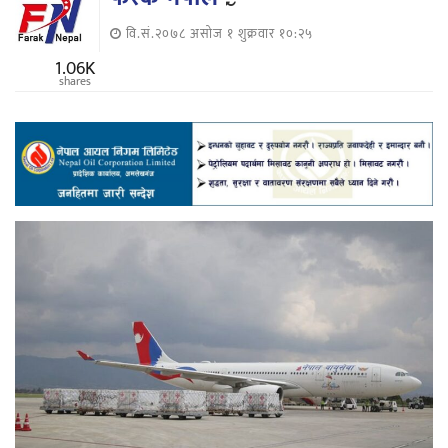
वि.सं.२०७८ असोज १ शुक्रवार १०:२५
1.06K
shares