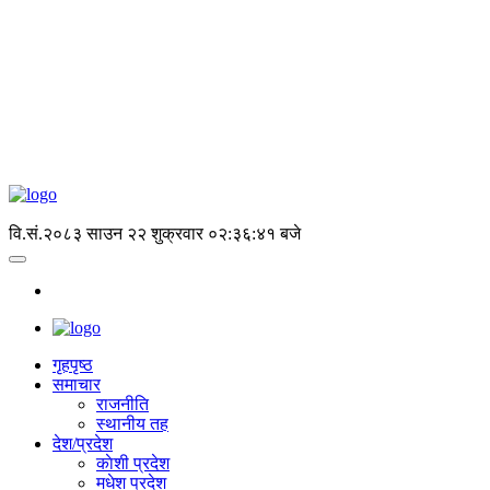
वि.सं.२०८३ साउन २२ शुक्रवार
०२:३६:४२ बजे
गृहपृष्‍ठ
समाचार
राजनीति
स्थानीय तह
देश/प्रदेश
काेशी प्रदेश
मधेश प्रदेश