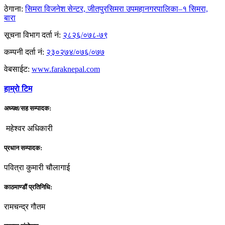
ठेगाना:
सिमरा विजनेश सेन्टर, जीतपुरसिमरा उपमहानगरपालिका–१ सिमरा,
बारा
सूचना विभाग दर्ता नं:
२८२६/०७८-७९
कम्पनी दर्ता नं:
२३०२७४/०७६/०७७
वेबसाईट:
www.faraknepal.com
हाम्राे टिम
अध्यक्ष/सह सम्पादक:
महेश्वर अधिकारी
प्रधान सम्पादक:
पवित्रा कुमारी चौलागाई
काठमाण्डौं प्रतिनिधि:
रामचन्द्र गाैतम