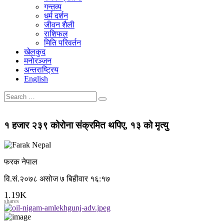
गन्तव्य
धर्म दर्शन
जीवन शैली
राशिफल
मिति परिवर्तन
खेलकुद
मनोरञ्जन
अन्तराष्ट्रिय
English
१ हजार २३९ कोरोना संक्रमित थपिए, १३ को मृत्यु
फरक नेपाल
वि.सं.२०७८ असोज ७ बिहीवार १६:१७
1.19K
shares