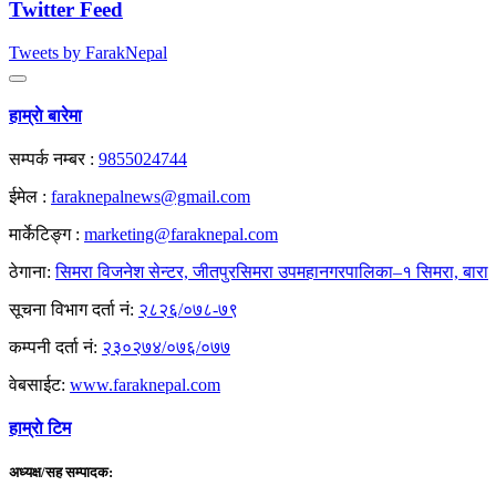
Twitter Feed
Tweets by FarakNepal
हाम्राे बारेमा
सम्पर्क नम्बर :
9855024744
ईमेल :
faraknepalnews@gmail.com
मार्केटिङ्ग :
marketing@faraknepal.com
ठेगाना:
सिमरा विजनेश सेन्टर, जीतपुरसिमरा उपमहानगरपालिका–१ सिमरा, बारा
सूचना विभाग दर्ता नं:
२८२६/०७८-७९
कम्पनी दर्ता नं:
२३०२७४/०७६/०७७
वेबसाईट:
www.faraknepal.com
हाम्राे टिम
अध्यक्ष/सह सम्पादक: