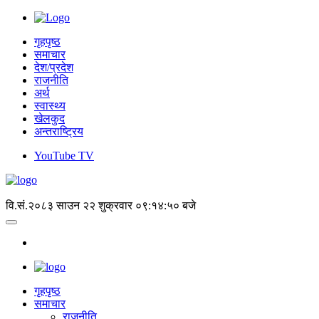
गृहपृष्ठ
समाचार
देश/प्रदेश
राजनीति
अर्थ
स्वास्थ्य
खेलकुद
अन्तराष्ट्रिय
YouTube TV
वि.सं.२०८३ साउन २२ शुक्रवार
०९:१४:५१ बजे
गृहपृष्‍ठ
समाचार
राजनीति