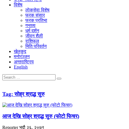
विशेष
लाेकसेवा विशेष
फरक संसार
फरक प्रतिभा
गन्तव्य
धर्म दर्शन
जीवन शैली
राशिफल
मिति परिवर्तन
खेलकुद
मनोरञ्जन
अन्तराष्ट्रिय
English
Tag:
सोह्र श्राद्ध सुरु
आज देखि सोह्र श्राद्ध सुरु (फाेटाे फिचर)
Reporter
भदौ २६, २०७९