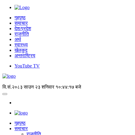
गृहपृष्ठ
समाचार
देश/प्रदेश
राजनीति
अर्थ
स्वास्थ्य
खेलकुद
अन्तराष्ट्रिय
YouTube TV
वि.सं.२०८३ साउन २३ शनिवार
१०:४४:१७ बजे
गृहपृष्‍ठ
समाचार
राजनीति