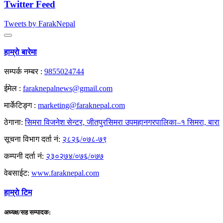
Twitter Feed
Tweets by FarakNepal
हाम्राे बारेमा
सम्पर्क नम्बर :
9855024744
ईमेल :
faraknepalnews@gmail.com
मार्केटिङ्ग :
marketing@faraknepal.com
ठेगाना:
सिमरा विजनेश सेन्टर, जीतपुरसिमरा उपमहानगरपालिका–१ सिमरा, बारा
सूचना विभाग दर्ता नं:
२८२६/०७८-७९
कम्पनी दर्ता नं:
२३०२७४/०७६/०७७
वेबसाईट:
www.faraknepal.com
हाम्राे टिम
अध्यक्ष/सह सम्पादक: