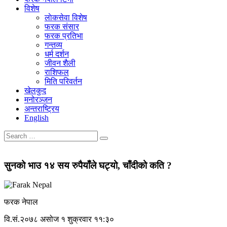
विशेष
लाेकसेवा विशेष
फरक संसार
फरक प्रतिभा
गन्तव्य
धर्म दर्शन
जीवन शैली
राशिफल
मिति परिवर्तन
खेलकुद
मनोरञ्जन
अन्तराष्ट्रिय
English
सुनको भाउ १४ सय रुपैयाँले घट्यो, चाँदीको कति ?
फरक नेपाल
वि.सं.२०७८ असोज १ शुक्रवार ११:३०