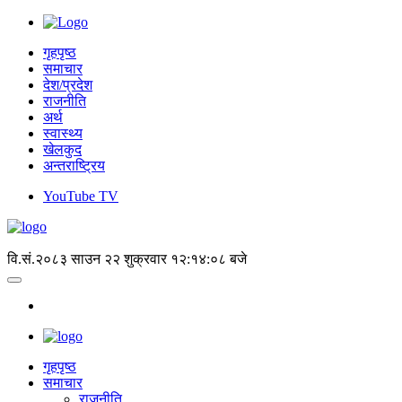
गृहपृष्ठ
समाचार
देश/प्रदेश
राजनीति
अर्थ
स्वास्थ्य
खेलकुद
अन्तराष्ट्रिय
YouTube TV
वि.सं.२०८३ साउन २२ शुक्रवार
१२:१४:०८ बजे
गृहपृष्‍ठ
समाचार
राजनीति