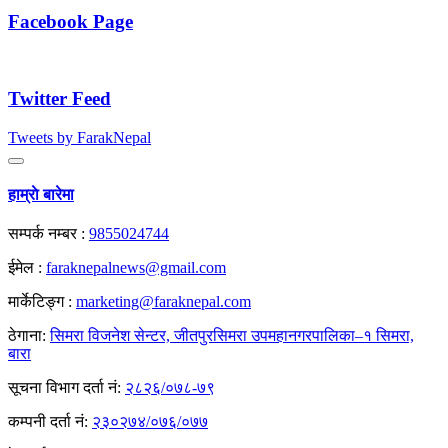
Facebook Page
Twitter Feed
Tweets by FarakNepal
हाम्राे बारेमा
सम्पर्क नम्बर :
9855024744
ईमेल :
faraknepalnews@gmail.com
मार्केटिङ्ग :
marketing@faraknepal.com
ठेगाना:
सिमरा विजनेश सेन्टर, जीतपुरसिमरा उपमहानगरपालिका–१ सिमरा,
बारा
सूचना विभाग दर्ता नं:
२८२६/०७८-७९
कम्पनी दर्ता नं:
२३०२७४/०७६/०७७