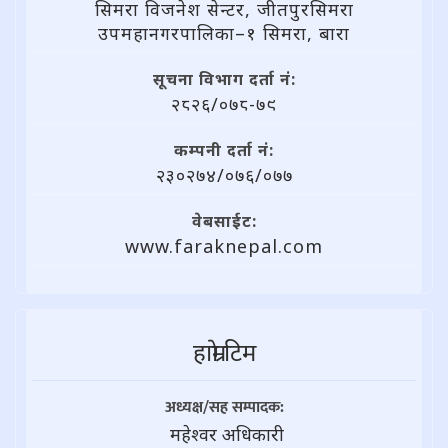
सिमरा विजनेश सेन्टर, जीतपुरसिमरा
उपमहानगरपालिका–१ सिमरा, बारा
सूचना विभाग दर्ता नं:
२८२६/०७८-७९
कम्पनी दर्ता नं:
२३०२७४/०७६/०७७
वेबसाईट:
www.faraknepal.com
हाम्राे टिम
अध्यक्ष/सह सम्पादक:
महेश्वर अधिकारी