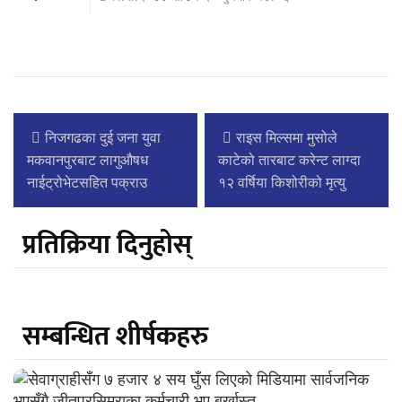
निजगढका दुई जना युवा
राइस मिल्समा मुसोले
मकवानपुरबाट लागुऔषध
काटेको तारबाट करेन्ट लाग्दा
नाईट्रोभेटसहित पक्राउ
१२ वर्षिया किशोरीको मृत्यु
प्रतिक्रिया दिनुहोस्
सम्बन्धित शीर्षकहरु