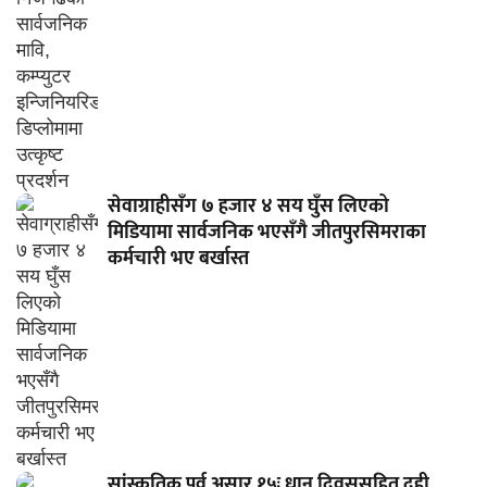
सेवाग्राहीसँग ७ हजार ४ सय घुँस लिएको
मिडियामा सार्वजनिक भएसँगै जीतपुरसिमराका
कर्मचारी भए बर्खास्त
सांस्कृतिक पर्व असार १५ः धान दिवससहित दही