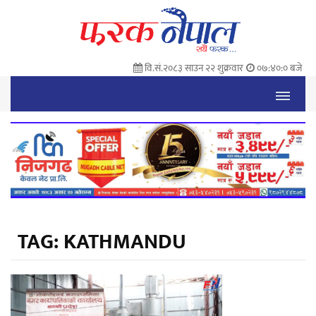
वि.सं.२०८३ साउन २२ शुक्रवार
०७:४०:० बजे
TAG:
KATHMANDU