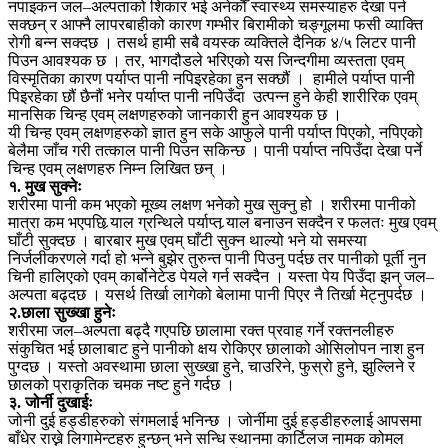
नपाइकन जल–अल्पताको शिकार भई अनेकौँ स्वास्थ्य समस्याहरु देखा पर्न
सक्छन् र आफ्नै लापरबाहीको कारण गम्भीर बिरामीको चङ्गूलमा फसी व्याक्ति
रोगी बन्न सक्दछ । तसर्थ हामी सबै वयस्क व्यक्तिले दैनिक ४/५ लिटर पानी
पिउन आवश्यक छ । तर, भागदौडले भरिएको यस जिन्दगीमा व्यस्तता एवम्
विस्मृतिका कारण पर्याप्त पानी नपिइरहेका हुन सक्छौं । हामीले पर्याप्त पानी
पिइरहेका छौं छैनौं भनेर पर्याप्त पानी नपिउँदा उत्पन्न हुने केही शारीरिक एवम्
मानसिक चिन्ह एवम् लक्षणहरुको जानकारी हुन आवश्यक छ ।
यी चिन्ह एवम् लक्षणहरुको ज्ञात हुन सके आफुले पानी पर्याप्त पिएको, नपिएको
बेलैमा जाँच गरी तत्काल पानी पिउन सकिन्छ । पानी पर्याप्त नपिउँदा देखा पर्ने
चिन्ह एवम् लक्षणहरु निम्न लिखित छन् ।
१. मुख सुक्नेः
शरीरमा पानी कम भएको मूख्य लक्षण भनेको मुख सुक्नु हो । शरीरमा पानीको
मात्रा कम भएपछि र्‍याल ग्रन्थिले पर्याप्त र्‍याल बनाउन सक्दैन र फलतः मुख एवम्
घाँटी सुक्दछ । बारबार मुख एवम् घाँटी सुक्न थाल्यो भने यो समस्या
निर्जलीकरणले गर्दा हो भन्ने बुझेर तुरुन्त पानी पिउनु पर्दछ तर पानीको पूर्ती नुन
चिनी हालिएको एवम् कार्बोनेटेड पेयले गर्न सक्दैन । यस्ता पेय पिउँदा झन् जल–
अल्पता बढ्दछ । यसर्थ तिर्खा लागेको बेलामा पानी पिएर नै तिर्खा मेट्नुपर्दछ ।
२.छाला सुख्खा हुनेः
शरीरमा जल–अल्पता बढ्दै गएपछि छालामा रक्त प्रवाह गर्ने रक्तनलीहरु
संकुचित भई छालाबाट हुने पानीको क्षय रोकिएर छालाको ओसिलोपन नाश हुन
पुग्दछ । यस्तो अवस्थामा छाला सुख्खा हुने, चाउरिने, फुस्रो हुने, झुल्लिने र
छालको प्राकृतिक चमक नष्ट हुने गर्दछ ।
३. जोर्नी दुखाईः
जोनी दुई हड्डीहरुको संगमलाई भनिन्छ । जोर्नीमा दुई हड्डीहरुलाई आपसमा
बाँधेर राख्ने लिगामेन्टहरु हुन्छन् भने सन्धि स्थानमा कार्टिलज नामक कोमल