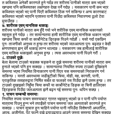
त कब्जियत अनेकौं कारणले हुने गर्दछ तर शरीरमा पानीको मात्रा कम भएको
खण्डमा पनि कब्जियतका लक्षणहरु देखा पर्ने गर्दछ । यसकारण पानी कम भएर
कब्जियत भएको भए पानी पिएरै कब्जियत ठिक गर्न सकिन्छ र अन्य कारणबाट
कब्जियत भएको भएपनि प्रशस्त पानी पिउँदा कब्जियत निवारणमा ठूलो टेवा
पुर्‍याउँदछ ।
७. शारीरक एवम् मानसिक थकाइः
शरीरमा पानीको मात्रा कम हुँदै गयो भने शरीरिक एवम् मानसिक थकानको
महसुस हुने गर्दछ । तर सामान्यतया हामी शारीरिक एवम् मानसिक थकान भएको
खण्डमा चिया कफी वा कार्बोनेटेड ड्रिङ्क पिउने गर्दछौं । यसो गर्दा एकछिन
पुनः ताजगीको अनुभव त हुन्छ तर शरीरमा भएको जलअल्पता पुनः बढ्दछ र केही
क्षणपश्चात् झन् धेरै थकाइ लाग्न थाल्दछ । यसकारण जब हामीलाई शारीरिक
एवम् मासिक थकाइको अनुभव हुन्छ । त्यस अवस्थामा पानी पिउने गरौं ।
८. टाउको दुख्नेः
बेला बेलामा टाउको चडक्क चड्कने वा दुख्ने समस्या शरीरमा पानीको मात्रा कम
हुनाले भएको पनि हुन सक्दछ । सामान्यतया नियमित रुपमा टाउको दुखिरहने
समस्या भएमा नियमित विनाकारण पानी पिएर यस समस्याको निराकरण गर्न
सकिन्छ । यस्तो अवस्थामा जडीबुटीको चिया, मोही, मह, कागती, पानी,
प्राकृतिक तत्वहरुद्वारा निर्मित सर्बत वा फलको रस पिउँदा झनै उत्तम हुन्छ । तर
टाउको दुखाइको निहुँमा चिया कफी या कार्बोनेटेड डिङ्क वा चिनी हालिएका
ड्रिङ्कस पिउँदा जलअल्पता झनै बढ्न गई समस्या पुनः थपिन सक्छ ।
९. पाचन सम्बन्धी समस्याः
नियमित रुपमा पाचन समस्याबाट ग्रस्त भइरहनु भएको छ र पानी पनि पर्याप्त
मात्रामा पिउनु हुन्न भने तपाईंको पाचन समस्या जल अल्पताको कारणले हुन
सक्दछ । पाचन सुचारु हुन चाहिने पर्याप्त पानी नपिउँदा विशेषगरी अम्लपित्त,
अपच, अजीर्णता, पेट फुल्ने दुख्ने ढ्याउढ्याउ आउने जस्ता समस्या देखिन सक्दछ