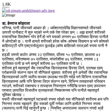
1.8K
shares
डा. हेमराज कोइराला
भनिन्छ, पानी जीवनको आधार हो । धर्मशास्त्रदेखि विज्ञानसम्मले जीवनको
उत्पत्ती पानीबाट नै सुरु भएको भन्ने तर्क पेश गरेका छन् । अझ हाम्रो शरीरको
रासायनिक विश्लेषण गरेर हेर्ने हो भने यसको लगभग ७० प्रतिशत हिस्सा पानीले
नै ओगटेको छ । पानी हाम्रो शरीरको हरेक कोष–कोषमा विद्यमान छ भने कोषको
बाहिरपट्टी पनि एक्ट्रासेलुलार फूलईड (कोष बाहिरको तरल)को रुपमा पानी नै
छ ।
हड्डी जस्तो कठोर अंगमा २२ प्रतिशत, दाँतमा १० प्रतिशत, छालामा ७२
प्रतिशत, मस्तिष्कमा ७५ प्रतिशत, मांसपेशीमा ७६ प्रतिशत, रगतमा ८३
प्रतिशत पानी छ भने सम्पूर्ण शरीरमा ७० प्रतिशत पानी छ ।
शरीरमा हुने महत्वपूर्ण जैव रसायनिक क्रियाहरुमा हिस्सा लिने, प्रत्यक्ष एवम्
परोक्षरुपले संलग्न रहन यो यौगिकले मूख्यतः शरीरमा हुने अनेकौं जैव रसायनिक
क्रियाहरुको लागि जलीय माध्यम उपलब्ध गराउँने गर्दछ भने विभिन्न रासायनिक
क्रियाहरुमा आफैं पनि हिस्सा लिएर संलग्न रहने, विभिन्न तत्वहरुको परिवहन
गराउने, शरीरको रक्तचाप र तापक्रम नियन्त्रण गर्नेदेखि पाचन एवम् उपपाचन
पश्चात् उत्पादित विजातीय द्रव्यहरुको निष्काशनमा पनि पानीले महत्वपूर्ण
भूमिका खेल्दछ ।
यसरी जीवनको महत्वपूर्ण घटकको रुपमा रहेको यस यौगिकको शारीरमा क्षय पनि
निरन्तर रुपमा भइरहने हुँदा यसको पूर्ती गर्नका लागि हामीले निरन्तर रुपमा
(जलपान) पानी पिई रहनुपर्ने हुन्छ । नियमित अन्तरालमा जलपान नगर्दा थाहै