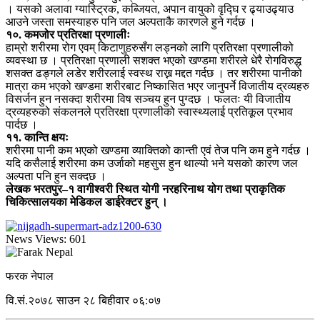
। यसको अलावा ग्यास्ट्रिक, कब्जियत, अपान वायुको वृद्घि र ढ्याउढ्याउ
आउने जस्ता समस्याहरु पनि जल अल्पताकै कारणले हुने गर्दछ ।
१०. कमजोर प्रतिरक्षा प्रणालीः
हाम्रो शरीरमा रोग एवम् किटाणुहरुसँग लड्नको लागि प्रतिरक्षा प्रणालीको
व्यवस्था छ । प्रतिरक्षा प्रणाली सशक्त भएको खण्डमा शरीरले धेरै रोगविरुद्ध
शसक्त ढङ्गले लडेर शरीरलाई स्वस्थ राख्न मद्दत गर्दछ । तर शरीरमा पानीको
मात्रा कम भएको खण्डमा शरीरबाट निष्कासित भएर जानुपर्ने विजातीय द्रव्यहरु
विसर्जन हुन नसक्दा शरीरमा विष सञ्चय हुन पुग्दछ । फलतः यी विजातीय
द्रव्यहरुको संकलनले प्रतिरक्षा प्रणालीको स्वास्थ्यलाई प्रतिकूल प्रभाव
पार्दछ ।
११. कान्ति क्षयः
शरीरमा पानी कम भएको खण्डमा व्याक्तिको कान्ती एवं तेज पनि कम हुने गर्दछ ।
यदि कसैलाई शरीरमा कम उर्जाको महसुस हुन थाल्यो भने यसको कारण जल
अल्पता पनि हुन सक्दछ ।
लेखक भरतपुर–१ वागीश्वरी स्थित योगी नरहरिनाथ योग तथा प्राकृतिक
चिकित्सालयका मेडिकल डाईरेक्टर हुन् ।
News Views:
601
फरक नेपाल
वि.सं.२०७८ साउन २८ बिहीवार ०६:०७