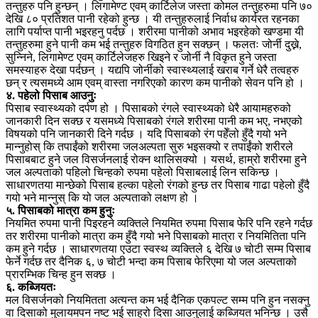
तन्तुहरु पनि हुन्छन् । लिगामेण्ट एवम् कार्टिलेज जस्ता कोमल तन्तुहरुमा पनि ७०
देखि ८० प्रतिशत पानी रहेको हुन्छ । यी तन्तुहरुलाई निर्वाध कार्यरत रहनका
लागि पर्याप्त पानी भइरहनु पर्दछ । शरीरमा पानीको अभाव भइरहेको खण्डमा यी
तन्तुहरुमा हुने पानी कम भई तन्तुहरु विगठित हुन सक्छन् । फलतः जोर्नी दुख्ने,
सुन्निने, लिगामेण्ट एवम् कार्टिलेजहरु खिइने र जोर्नी नै विकृत हुने जस्ता
समस्याहरु देखा पर्दछन् । यद्यपि जोर्नीको स्वास्थ्यलाई खराब गर्ने धेरै तत्वहरु
छन् र त्यसमध्ये आम एवम् वास्ता नगरिएको कारण कम पानीको सेवन पनि हो ।
४. पहेलो पिसाब आउनुः
पिसाब स्वास्थ्यको दर्पण हो । पिसाबको रंगले स्वास्थ्यको धेरै आयामहरुको
जानकारी दिन सक्छ र यसमध्ये पिसाबको रंगले शरीरमा पानी कम भए, नभएको
विषयको पनि जानकारी दिने गर्दछ । यदि पिसाबको रंग पहेँलो हुँदै गयो भने
मान्नुहोस् कि तपाईंको शरीरमा जलअल्पता सुरु भइसक्यो र तपाईंको शरीरले
पिसाबबाट हुने जल विसर्जनलाई रोक्न थालिसक्यो । यसर्थ, हाम्रो शरीरमा हुने
जल अल्पताको पहिलो चिन्हको रुपमा पहेलो पिसाबलाई लिन सकिन्छ ।
साधारणतया मान्छेको पिसाब हल्का पहेलो रंगको हुन्छ तर पिसाब गाढा पहेलो हुँदै
गयो भने मान्नुस् कि यो जल अल्पताको लक्षण हो ।
५. पिसाबको मात्रा कम हुनुः
नियमित रुपमा पानी पिइरहने व्यक्तिले नियमित रुपमा पिसाब फेरि पनि रहने गर्दछ
तर शरीरमा पानीको मात्रा कम हुँदै गयो भने पिसाबको मात्रा र नियमितिता पनि
कम हुने गर्दछ । साधारणतया एउटा स्वस्थ व्यक्तिले ६ देखि ७ चोटी सम्म पिसाब
फेर्ने गर्दछ तर दैनिक ६, ७ चोटी भन्दा कम पिसाब फेरिएमा यो जल अल्पताको
प्रारम्भिक चिन्ह हुन सक्छ ।
६. कब्जियतः
मल विसर्जनको नियमितता अत्यन्त कम भई दैनिक एकपल्ट सम्म पनि हुन नसक्नु
वा दिसाको मुलायमपन नष्ट भई साह्रो दिसा आउनुलाई कब्जियत भनिन्छ । उसै