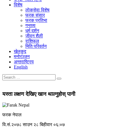
विशेष
लाेकसेवा विशेष
फरक संसार
फरक प्रतिभा
गन्तव्य
धर्म दर्शन
जीवन शैली
राशिफल
मिति परिवर्तन
खेलकुद
मनोरञ्जन
अन्तराष्ट्रिय
English
यस्ता लक्षण देखिए खान थाल्नुहोस् पानी
फरक नेपाल
वि.सं.२०७८ साउन २८ बिहीवार ०६:०७