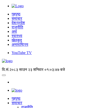
गृहपृष्ठ
समाचार
देश/प्रदेश
राजनीति
अर्थ
स्वास्थ्य
खेलकुद
अन्तराष्ट्रिय
YouTube TV
वि.सं.२०८३ साउन २३ शनिवार
०१:०३:४७ बजे
गृहपृष्‍ठ
समाचार
राजनीति