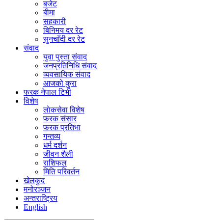
बजेट
बीमा
सहकारी
बिनिमय दर रेट
सुनचाँदी दर रेट
संवाद
युवा पुस्ता संवाद
जनप्रतिनिधि संवाद
व्यवसायिक संवाद
आजको कुरा
फरक नेपाल टिभी
विशेष
लाेकसेवा विशेष
फरक संसार
फरक प्रतिभा
गन्तव्य
धर्म दर्शन
जीवन शैली
राशिफल
मिति परिवर्तन
खेलकुद
मनोरञ्जन
अन्तराष्ट्रिय
English