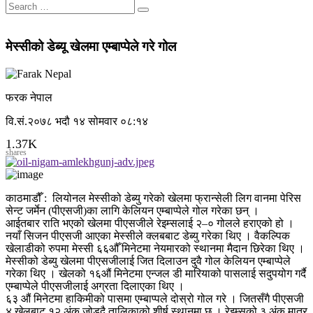
मेस्सीको डेब्यू खेलमा एम्बाप्पेले गरे गोल
फरक नेपाल
वि.सं.२०७८ भदौ १४ सोमवार ०८:१४
1.37K
shares
काठमाडौँ : लियोनल मेस्सीको डेब्यु गरेको खेलमा फ्रान्सेली लिग वानमा पेरिस
सेन्ट जर्मेन (पीएसजी)का लागि केलियन एम्बाप्पेले गोल गरेका छन् ।
आईतबार राति भएको खेलमा पीएसजीले रेइम्सलाई २–० गोलले हराएको हो ।
नयाँ सिजन पीएसजी आएका मेस्सीले क्लबबाट डेब्यु गरेका थिए । वैकल्पिक
खेलाडीको रुपमा मेस्सी ६६औँ मिनेटमा नेयमारको स्थानमा मैदान छिरेका थिए ।
मेस्सीको डेब्यु खेलमा पीएसजीलाई जित दिलाउन दुवै गोल केलियन एम्बाप्पेले
गरेका थिए । खेलको १६औं मिनेटमा एन्जल डी मारियाको पासलाई सदुपयोग गर्दै
एम्बाप्पेले पीएसजीलाई अग्रता दिलाएका थिए ।
६३ औं मिनेटमा हाकिमीको पासमा एम्बाप्पले दोस्रो गोल गरे । जितसँगै पीएसजी
४ खेलबाट १२ अंक जोड्दै तालिकाको शीर्ष स्थानमा छ । रेइम्सको ३ अंक मात्र