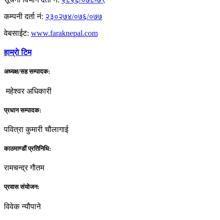
कम्पनी दर्ता नं:
२३०२७४/०७६/०७७
वेबसाईट:
www.faraknepal.com
हाम्राे टिम
अध्यक्ष/सह सम्पादक:
महेश्वर अधिकारी
प्रधान सम्पादक:
पवित्रा कुमारी चौलागाई
काठमाण्डौं प्रतिनिधि:
रामचन्द्र गाैतम
प्रवास संयोजन:
विवेक न्यौपाने