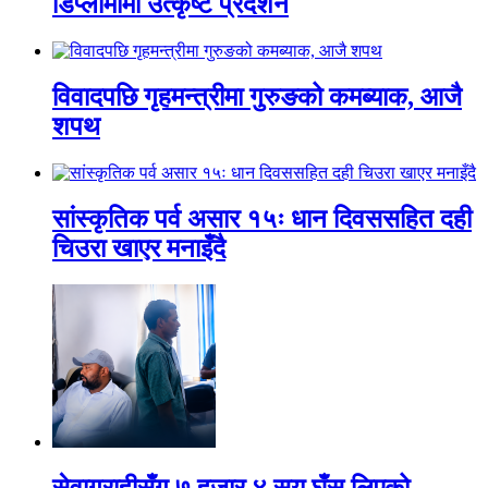
डिप्लोमामा उत्कृष्ट प्रदर्शन
विवादपछि गृहमन्त्रीमा गुरुङको कमब्याक, आजै
शपथ
सांस्कृतिक पर्व असार १५ः धान दिवससहित दही
चिउरा खाएर मनाइँदै