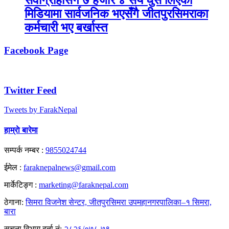
सेवाग्राहीसँग ७ हजार ४ सय घुँस लिएको
मिडियामा सार्वजनिक भएसँगै जीतपुरसिमराका
कर्मचारी भए बर्खास्त
Facebook Page
Twitter Feed
Tweets by FarakNepal
हाम्राे बारेमा
सम्पर्क नम्बर :
9855024744
ईमेल :
faraknepalnews@gmail.com
मार्केटिङ्ग :
marketing@faraknepal.com
ठेगाना:
सिमरा विजनेश सेन्टर, जीतपुरसिमरा उपमहानगरपालिका–१ सिमरा,
बारा
सूचना विभाग दर्ता नं:
२८२६/०७८-७९