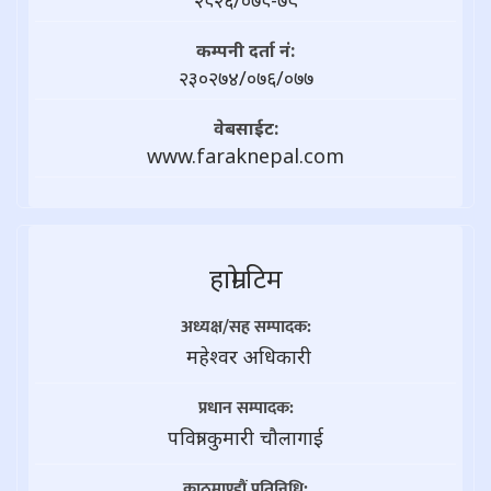
२८२६/०७८-७९
कम्पनी दर्ता नं:
२३०२७४/०७६/०७७
वेबसाईट:
www.faraknepal.com
हाम्राे टिम
अध्यक्ष/सह सम्पादक:
महेश्वर अधिकारी
प्रधान सम्पादक:
पवित्रा कुमारी चौलागाई
काठमाण्डौं प्रतिनिधि: