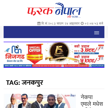
वि.सं.२०८३ साउन २४ आइतवार
०२:०७:५४ बजे
TAG:
जनकपुर
नेकपा
एमाले मधेस