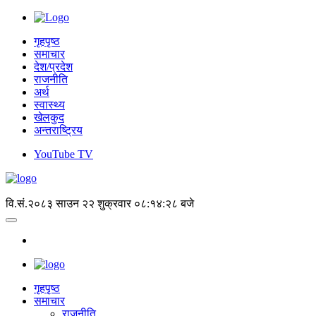
गृहपृष्ठ
समाचार
देश/प्रदेश
राजनीति
अर्थ
स्वास्थ्य
खेलकुद
अन्तराष्ट्रिय
YouTube TV
वि.सं.२०८३ साउन २२ शुक्रवार
०८:१४:२८ बजे
गृहपृष्‍ठ
समाचार
राजनीति