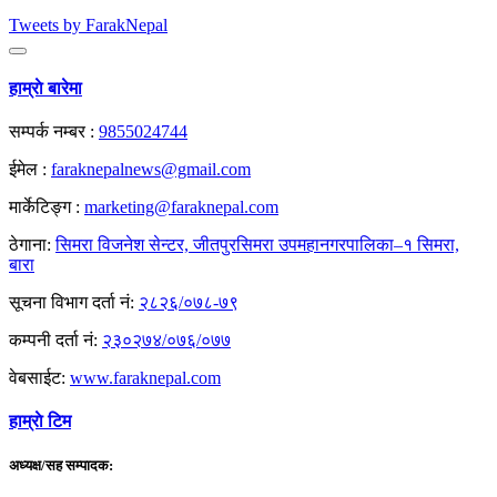
Tweets by FarakNepal
हाम्राे बारेमा
सम्पर्क नम्बर :
9855024744
ईमेल :
faraknepalnews@gmail.com
मार्केटिङ्ग :
marketing@faraknepal.com
ठेगाना:
सिमरा विजनेश सेन्टर, जीतपुरसिमरा उपमहानगरपालिका–१ सिमरा,
बारा
सूचना विभाग दर्ता नं:
२८२६/०७८-७९
कम्पनी दर्ता नं:
२३०२७४/०७६/०७७
वेबसाईट:
www.faraknepal.com
हाम्राे टिम
अध्यक्ष/सह सम्पादक: