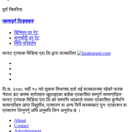
पूर्ण चिमरिया
महत्वपूर्ण लिङ्कहरु
बिनिमय दर रेट
सुनचाँदी दर रेट
मिति परिवर्तन
फास्ट ट्रयाक मिडिया प्रा.लि.द्वारा सञ्चालित
वि.स. २०७८ भदौं १० गते सूचना विभागमा दर्ता भई सञ्चालनमा रहेको फरक
नेपाल डट कममा स्राेतहरु खुलाइएका बाहेक प्रकाशित सम्पुर्ण सामाग्रीहरु
फास्ट ट्रयाक मिडिया प्रा.लि.काे सम्पत्ति भएकाले यसमा प्रकाशित कुनैपनि
सामाग्रीहरु छापा विद्युतीय, प्रशारण वा अन्य यिनै माध्यमबाट पुन: प्रकाशन वा
प्रसारण लिनुगर्नु अघि अनुमति लिन अनुराेध छ ।
About
Contact
Advertisement