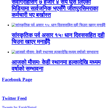
सेवाग्राहीसँग ७ हजार ४ सय घुँस लिएको
मिडियामा सार्वजनिक भएसँगै जीतपुरसिमराका
कर्मचारी भए बर्खास्त
सांस्कृतिक पर्व असार १५ः धान दिवससहित दही
चिउरा खाएर मनाइँदै
आजको मौसमः केही स्थानमा हल्कादेखि मध्यम
वर्षाको सम्भावना
Facebook Page
Twitter Feed
Tweets by FarakNepal