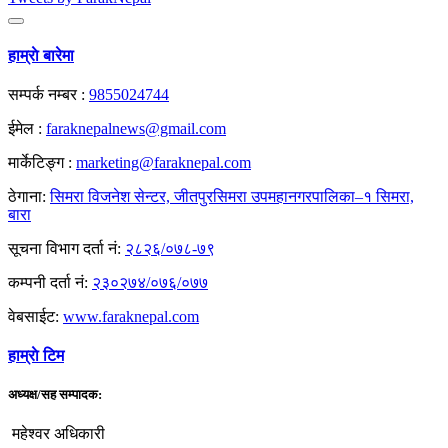
हाम्राे बारेमा
सम्पर्क नम्बर :
9855024744
ईमेल :
faraknepalnews@gmail.com
मार्केटिङ्ग :
marketing@faraknepal.com
ठेगाना:
सिमरा विजनेश सेन्टर, जीतपुरसिमरा उपमहानगरपालिका–१ सिमरा,
बारा
सूचना विभाग दर्ता नं:
२८२६/०७८-७९
कम्पनी दर्ता नं:
२३०२७४/०७६/०७७
वेबसाईट:
www.faraknepal.com
हाम्राे टिम
अध्यक्ष/सह सम्पादक:
महेश्वर अधिकारी