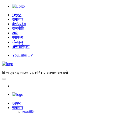
गृहपृष्ठ
समाचार
देश/प्रदेश
राजनीति
अर्थ
स्वास्थ्य
खेलकुद
अन्तराष्ट्रिय
YouTube TV
वि.सं.२०८३ साउन २३ शनिवार
०७:०७:०५ बजे
गृहपृष्‍ठ
समाचार
राजनीति