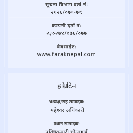
सूचना विभाग दर्ता नं:
२८२६/०७८-७९
कम्पनी दर्ता नं:
२३०२७४/०७६/०७७
वेबसाईट:
www.faraknepal.com
हाम्राे टिम
अध्यक्ष/सह सम्पादक:
महेश्वर अधिकारी
प्रधान सम्पादक:
पवित्रा कुमारी चौलागाई