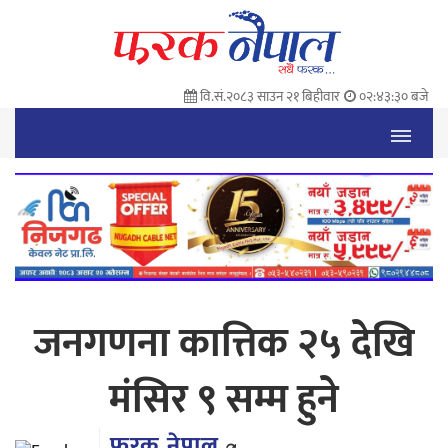
वि.सं.२०८३ साउन २१ बिहीवार
०२:४३:३१ बजे
जनगणना कात्तिक २५ देखि
मंसिर ९ सम्म हुने
फरक नेपाल