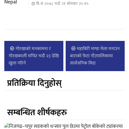
वि.सं.२०७८ भदौ २१ सोमवार २०:१५
गोरखाको मनकामना र
महाबिरी भण्डा मेला मनाउन
गोरखकाली मन्दिर भदौ २३ देखि
बाराको फेटा गाँउपालिकामा
खुला गरिने
सार्वजनिक विदा
प्रतिक्रिया दिनुहोस्
सम्बन्धित शीर्षकहरु