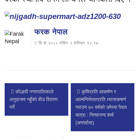
फरक नेपाल
वि.सं.२०८० मंसिर २ शनिवार १२:१७
काेल्हवी नगरपालिकाले
कृषिप्रति आकर्षण र
अनुदानमा गहुँकाे बीउ वितरण
आत्मनिर्भरताप्रति ध्यानाकषर्ण
गर्ने
गराउन ७० वर्षको उमेरमा पैदल
यात्रा : नित्यानन्द शर्मा
(अन्तर्वाता)