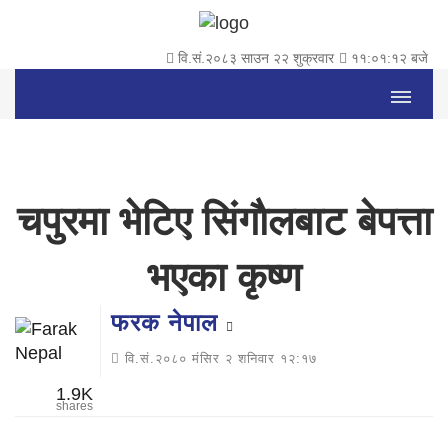
वि.सं.२०८३ साउन २२ शुक्रवार
११:०१:१२ बजे
चपुरमा भेटिए सिंगाैलबाट बेपत्ता
भएका कृष्ण
फरक नेपाल
वि.सं.२०८० मंसिर २ शनिवार १२:१७
1.9K
shares