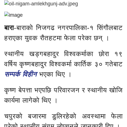
बारा
-बाराकाे निजगढ नगरपालिका-१ सिंगाैलबाट
हराएका युवक राैतहटमा फेला परेका छन् ।
स्थानीय खड्गबहादुर विश्वकर्माका छाेरा १९
वर्षिय कृष्णबहादुर विश्वकर्मा कार्तिक ३० गतेबाट
सम्पर्क विहीन
भएका थिए ।
कृष्ण बेपत्ता भएपछि परिवारजन र स्थानीय खाेजि
कार्यमा लागेकाे थिए ।
चपुरकाे बजारमा डुलिरहेकाे अवस्थामा फेला
परेकाे स्थानीय संगम लाेप्चनले जानकारी दिए ।