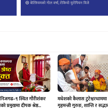
बेल्जियमको गोल वर्षा, रोकियो युरोपियन विजे
 निजगढ–९ स्थित गौरीशंकर
मधेशको कैलास टुटेश्वरधाममा
को प्रमुखमा दीपक श्रेष्ठ
गृहमन्त्री गुरुङ, शान्ति र सद्भ