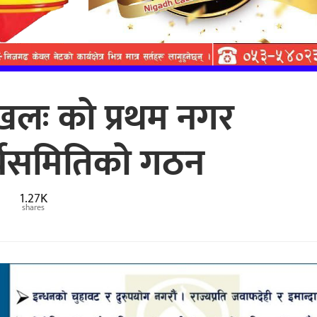
 खलः को प्रथम नगर
ार्यसमितिको गठन
1.27K
shares