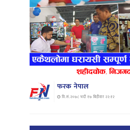
फरक नेपाल
वि.सं.२०७८ भदौ १७ बिहीवार २२:१२