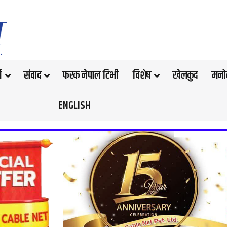
थ
संवाद
फरक नेपाल टिभी
विशेष
खेलकुद
मनो
ENGLISH