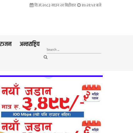
वि.सं.२०८३ साउन २१ बिहीवार
१०:२१:५२ बजे
रञ्जन
अन्तराष्ट्रिय