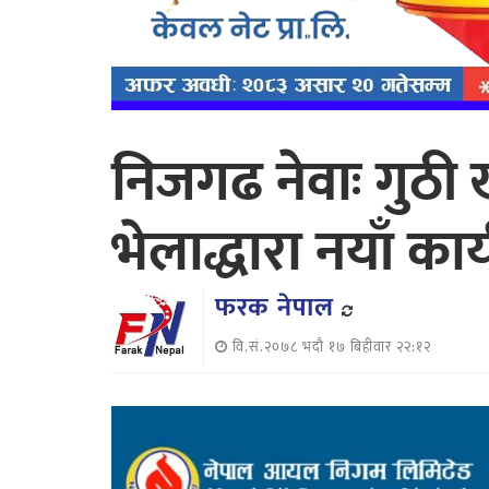
निजगढ नेवाः गुठी
भेलाद्धारा नयाँ क
फरक नेपाल
वि.सं.२०७८ भदौ १७ बिहीवार २२:१२