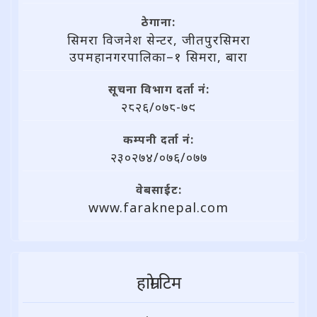
ठेगाना:
सिमरा विजनेश सेन्टर, जीतपुरसिमरा
उपमहानगरपालिका–१ सिमरा, बारा
सूचना विभाग दर्ता नं:
२८२६/०७८-७९
कम्पनी दर्ता नं:
२३०२७४/०७६/०७७
वेबसाईट:
www.faraknepal.com
हाम्राे टिम