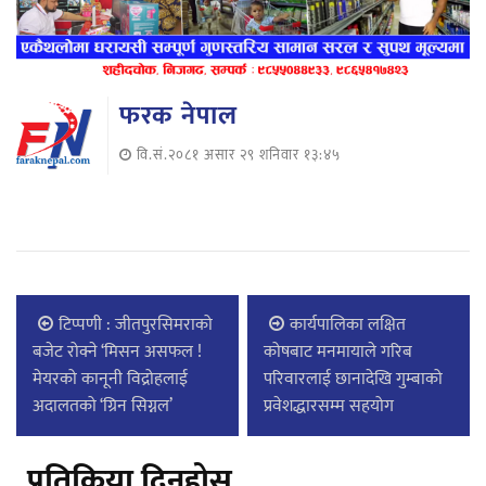
फरक नेपाल
वि.सं.२०८१ असार २९ शनिवार १३:४५
टिप्पणी : जीतपुरसिमराको
कार्यपालिका लक्षित
बजेट रोक्ने ‘मिसन असफल !
कोषबाट मनमायाले गरिब
मेयरको कानूनी विद्रोहलाई
परिवारलाई छानादेखि गुम्बाको
अदालतको ‘ग्रिन सिग्नल’
प्रवेशद्धारसम्म सहयोग
प्रतिक्रिया दिनुहोस्