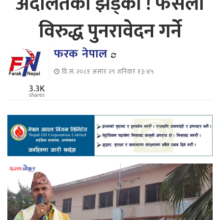
अदालतको झड्का ! फैसला
विरुद्ध पुनरावेदन गर्ने
फरक नेपाल
वि.सं.२०८१ असार २९ शनिवार १३:४५
3.3K
shares