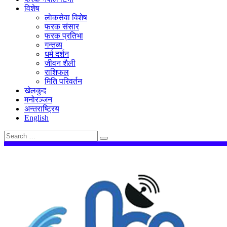
विशेष
लाेकसेवा विशेष
फरक संसार
फरक प्रतिभा
गन्तव्य
धर्म दर्शन
जीवन शैली
राशिफल
मिति परिवर्तन
खेलकुद
मनोरञ्जन
अन्तराष्ट्रिय
English