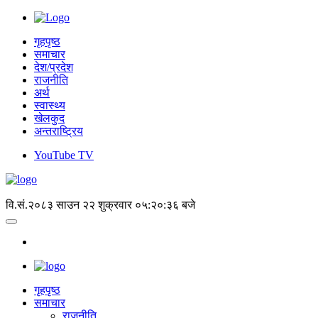
गृहपृष्ठ
समाचार
देश/प्रदेश
राजनीति
अर्थ
स्वास्थ्य
खेलकुद
अन्तराष्ट्रिय
YouTube TV
वि.सं.२०८३ साउन २२ शुक्रवार
०५:२०:३७ बजे
गृहपृष्‍ठ
समाचार
राजनीति