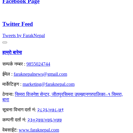
Facebook Page
Twitter Feed
Tweets by FarakNepal
हाम्राे बारेमा
सम्पर्क नम्बर :
9855024744
ईमेल :
faraknepalnews@gmail.com
मार्केटिङ्ग :
marketing@faraknepal.com
ठेगाना:
सिमरा विजनेश सेन्टर, जीतपुरसिमरा उपमहानगरपालिका–१ सिमरा,
बारा
सूचना विभाग दर्ता नं:
२८२६/०७८-७९
कम्पनी दर्ता नं:
२३०२७४/०७६/०७७
वेबसाईट:
www.faraknepal.com