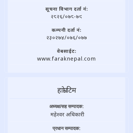
सूचना विभाग दर्ता नं:
२८२६/०७८-७९
कम्पनी दर्ता नं:
२३०२७४/०७६/०७७
वेबसाईट:
www.faraknepal.com
हाम्राे टिम
अध्यक्ष/सह सम्पादक:
महेश्वर अधिकारी
प्रधान सम्पादक: