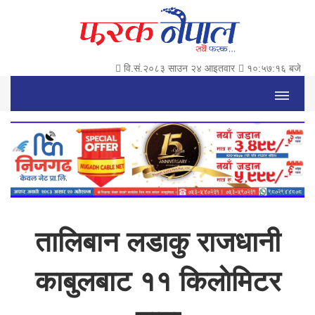
वि.सं.२०८३ साउन २४ आइतवार
१०:५७:१७ बजे
तालिबान लडाकु राजधानी
काबुलबाट ११ किलाेमिटर