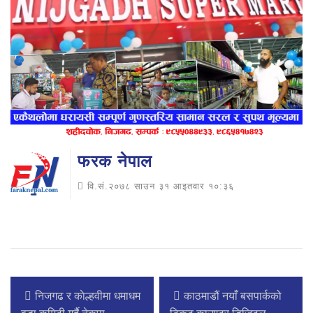
फरक नेपाल
वि.सं.२०७८ साउन ३१ आइतवार १०:३६
निजगढ र काेल्हवीमा धमाधम
काठमाडौं नयाँ बसपार्कको