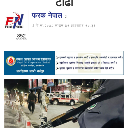
टाढा
फरक नेपाल
वि.सं.२०७८ साउन ३१ आइतवार १०:३६
852
shares