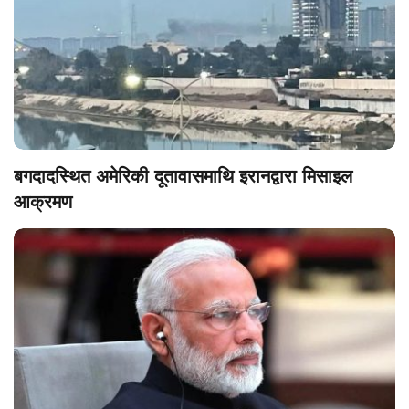
बगदादस्थित अमेरिकी दूतावासमाथि इरानद्वारा मिसाइल
आक्रमण