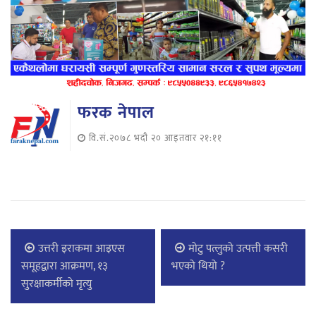
फरक नेपाल
वि.सं.२०७८ भदौ २० आइतवार २१:११
उत्तरी इराकमा आइएस
मोटु पत्लुको उत्पत्ती कसरी
समूहद्वारा आक्रमण, १३
भएको थियो ?
सुरक्षाकर्मीको मृत्यु