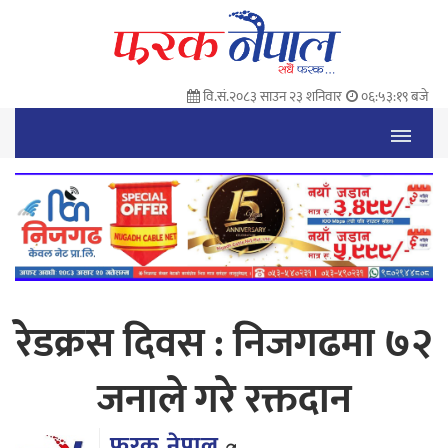
वि.सं.२०८३ साउन २३ शनिवार
०६:५३:२० बजे
रेडक्रस दिवस : निजगढमा ७२
जनाले गरे रक्तदान
फरक नेपाल