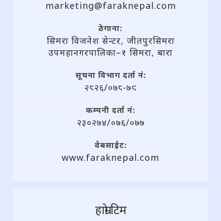
marketing@faraknepal.com
ठेगाना:
सिमरा विजनेश सेन्टर, जीतपुरसिमरा
उपमहानगरपालिका–१ सिमरा, बारा
सूचना विभाग दर्ता नं:
२८२६/०७८-७९
कम्पनी दर्ता नं:
२३०२७४/०७६/०७७
वेबसाईट:
www.faraknepal.com
हाम्राे टिम