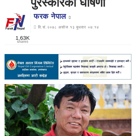
पुरस्कारको घोषणा
फरक नेपाल
वि.सं.२०७८ असोज १३ बुधवार ०७:१४
1.63K
shares