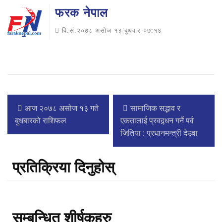
फरक नेपाल
वि.सं.२०७८ असोज १३ बुधवार ०७:१४
आज २०७८ असोज १३ गते
सामाजिक सद्भाव र
बुधबारको राशिफल
एकतालाई प्रवद्र्धन गर्ने पर्व
जितिया : प्रधानमन्त्री देउवा
प्रतिक्रिया दिनुहोस्
सम्बन्धित शीर्षकहरु