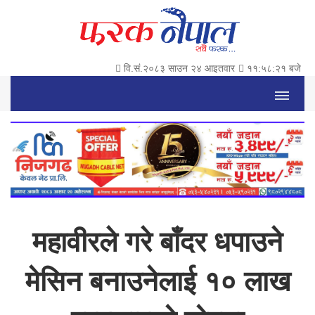
वि.सं.२०८३ साउन २४ आइतवार
११:५८:२२ बजे
महावीरले गरे बाँदर धपाउने
मेसिन बनाउनेलाई १० लाख