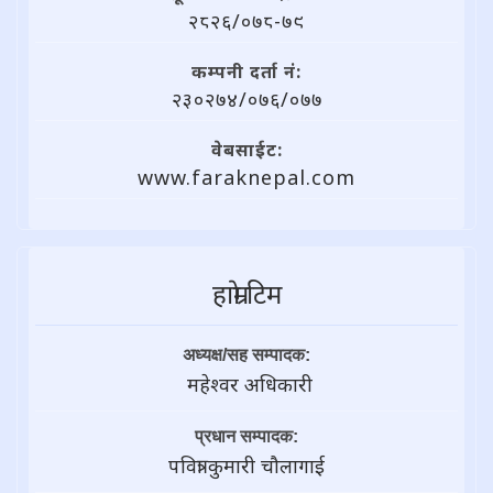
२८२६/०७८-७९
कम्पनी दर्ता नं:
२३०२७४/०७६/०७७
वेबसाईट:
www.faraknepal.com
हाम्राे टिम
अध्यक्ष/सह सम्पादक:
महेश्वर अधिकारी
प्रधान सम्पादक:
पवित्रा कुमारी चौलागाई