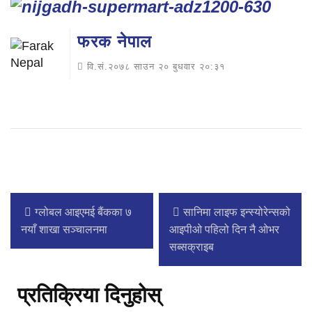
फरक नेपाल
वि.सं.२०७८ साउन २० बुधवार २०:३१
ग्लोबल आइएमई बैंकका ७
सानिमा लाइफ इन्स्योरेन्सको
नयाँ शाखा सञ्चालनमा
आइपीओ पहिलो दिन नै ओभर
सब्सक्राइब
प्रतिक्रिया दिनुहोस्