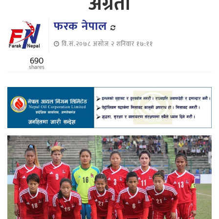
अग्रता
फरक नेपाल
वि.सं.२०७८ असोज २ शनिवार १७:११
690
shares