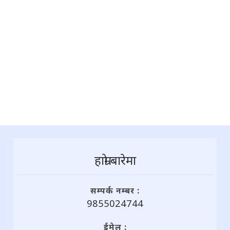
हाम्राे बारेमा
सम्पर्क नम्बर :
9855024744
ईमेल :