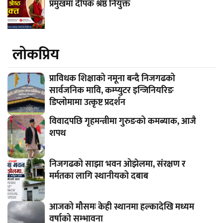
प्रमुखमा दीपक श्रेष्ठ नियुक्त
लाेकप्रिय
प्राविधक शिक्षाको नमूना बन्दै निजगढको
सार्वजनिक मावि, कम्प्युटर इन्जिनियरिङ
डिप्लोमामा उत्कृष्ट प्रदर्शन
विवादपछि गृहमन्त्रीमा गुरुङको कमब्याक, आजै
शपथ
निजगढको साझा भवन ओझेलमा, संरक्षण र
मर्मतका लागि स्थानीयको दबाब
आजको मौसमः केही स्थानमा हल्कादेखि मध्यम
वर्षाको सम्भावना