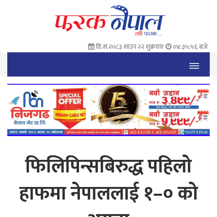
वि.सं.२०८३ साउन २२ शुक्रवार
०४:३५:५७ बजे
फिलिपिन्सबिरुद्ध पहिलो
हाफमा नेपाललाई १–० को