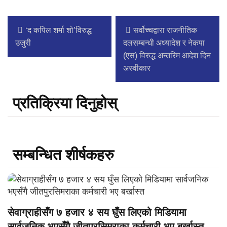
‘द कपिल शर्मा शो’विरुद्ध
सर्वोच्चद्वारा राजनीतिक
उजुरी
दलसम्बन्धी अध्यादेश र नेकपा
(एस) विरुद्ध अन्तरिम आदेश दिन
अस्वीकार
प्रतिक्रिया दिनुहोस्
सम्बन्धित शीर्षकहरु
सेवाग्राहीसँग ७ हजार ४ सय घुँस लिएको मिडियामा
सार्वजनिक भएसँगै जीतपुरसिमराका कर्मचारी भए बर्खास्त