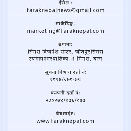
ईमेल :
faraknepalnews@gmail.com
मार्केटिङ्ग :
marketing@faraknepal.com
ठेगाना:
सिमरा विजनेश सेन्टर, जीतपुरसिमरा
उपमहानगरपालिका–१ सिमरा, बारा
सूचना विभाग दर्ता नं:
२८२६/०७८-७९
कम्पनी दर्ता नं:
२३०२७४/०७६/०७७
वेबसाईट:
www.faraknepal.com