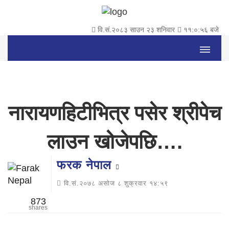
वि.सं.२०८३ साउन २३ शनिवार
११:०:५७ बजे
नारायणहिटीभित्र पसेर श्रीपेच
लाउन खोजेपछि….
फरक नेपाल
वि.सं.२०७८ असोज ८ शुक्रवार १४:५९
873
shares