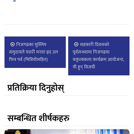
निजगढका मुस्लिम
सहकारी दिवसको
समुदायले यसरी मनाए इद उल
पूर्वसन्ध्यामा निजगढमा
फित्र पर्व (भिडियोसहित)
वक्तृत्वकला कार्यक्रम आयोजना,
यी हुन् विजयी
प्रतिक्रिया दिनुहोस्
सम्बन्धित शीर्षकहरु