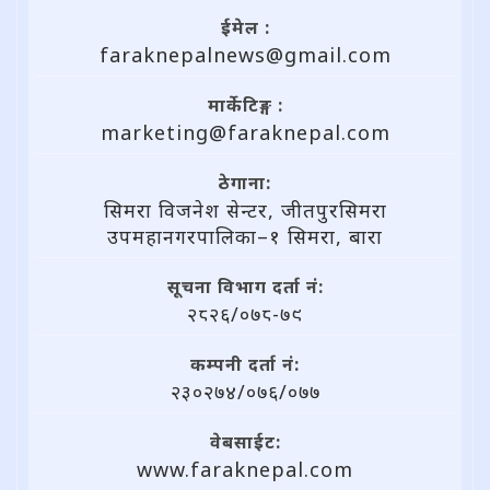
ईमेल :
faraknepalnews@gmail.com
मार्केटिङ्ग :
marketing@faraknepal.com
ठेगाना:
सिमरा विजनेश सेन्टर, जीतपुरसिमरा
उपमहानगरपालिका–१ सिमरा, बारा
सूचना विभाग दर्ता नं:
२८२६/०७८-७९
कम्पनी दर्ता नं:
२३०२७४/०७६/०७७
वेबसाईट:
www.faraknepal.com