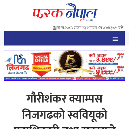
वि.सं.२०८३ साउन २३ शनिवार
०५:४३:०६ बजे
गौरीशंकर क्याम्पस
निजगढको स्ववियूको