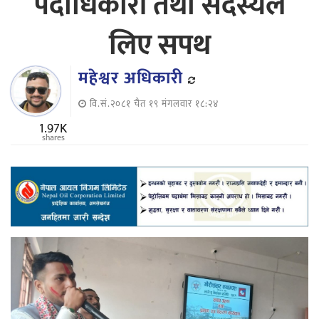
पदाधिकारी तथा सदस्यले
लिए सपथ
महेश्वर अधिकारी
वि.सं.२०८१ चैत १९ मंगलवार १८:२४
1.97K
shares