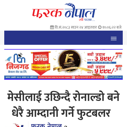
वि.सं.२०८३ साउन २४ आइतवार
१०:०६:२३ बजे
मेसीलाई उछिन्दै रोनाल्डो बने
धेरै आम्दानी गर्ने फुटबलर
फरक नेपाल