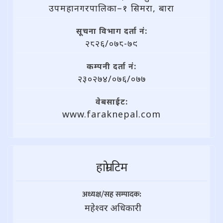
उपमहानगरपालिका–१ सिमरा, बारा
सूचना विभाग दर्ता नं:
२८२६/०७८-७९
कम्पनी दर्ता नं:
२३०२७४/०७६/०७७
वेबसाईट:
www.faraknepal.com
हाम्राे टिम
अध्यक्ष/सह सम्पादक:
महेश्वर अधिकारी