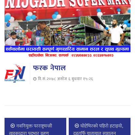
फरक नेपाल
वि.सं.२०७८ असोज ६ बुधवार १५:२६
नवनियुक्त परराष्ट्रमन्त्री
घाेप्टेभिरकाे पहिराे हटाइयाे,
खड्काद्वारा पदभार ग्रहण
दुइतर्फि यातायात सञ्चालन